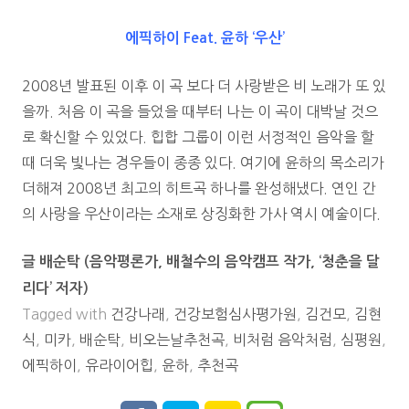
에픽하이 Feat. 윤하 ‘우산’
2008년 발표된 이후 이 곡 보다 더 사랑받은 비 노래가 또 있
을까. 처음 이 곡을 들었을 때부터 나는 이 곡이 대박날 것으
로 확신할 수 있었다. 힙합 그룹이 이런 서정적인 음악을 할
때 더욱 빛나는 경우들이 종종 있다. 여기에 윤하의 목소리가
더해져 2008년 최고의 히트곡 하나를 완성해냈다. 연인 간
의 사랑을 우산이라는 소재로 상징화한 가사 역시 예술이다.
글 배순탁 (음악평론가, 배철수의 음악캠프 작가, ‘청춘을 달
리다’ 저자)
Tagged with
건강나래
,
건강보험심사평가원
,
김건모
,
김현
식
,
미카
,
배순탁
,
비오는날추천곡
,
비처럼 음악처럼
,
심평원
,
에픽하이
,
유라이어힙
,
윤하
,
추천곡