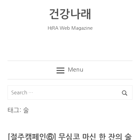
Skip
건강나래
to
content
HIRA Web Magazine
Menu
태그: 술
[절주캠페인⑥] 무심코 마신 한 잔의 술