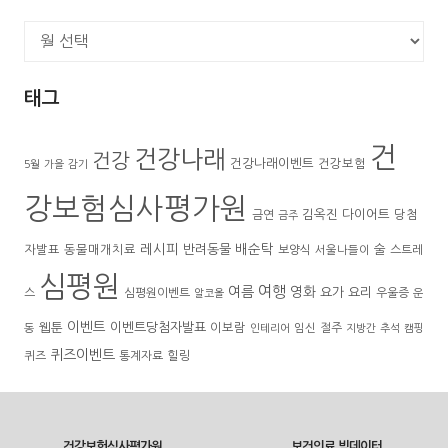
지
난
호
태그
보
기
건
건강나래
건강
건강나래이벤트
건강보험
5월
가을
감기
강보험심사평가원
김옥진
다이어트
금연
당첨
금주
레시피
배순탁
반려동물
술
자발표
동물매개치료
보양식
서울나들이
스트레
심평원
여행
여름
영화
요가
요리
스
심평원이벤트
우울증
운
알코올
이벤트
웹툰
이벤트당첨자발표
동
이보람
임신
절주
인테리어
지방간
추석
캠핑
퀴즈이벤트
퀴즈
통계자료
힐링
건강보험심사평가원
보건의료 빅데이터